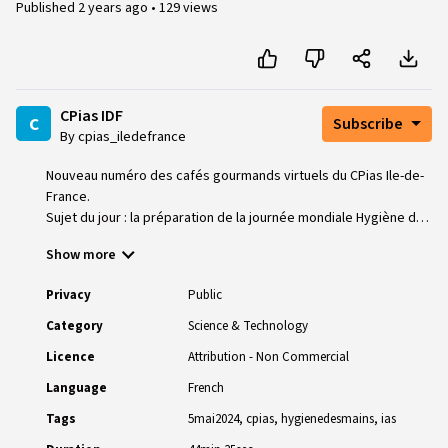
Published
2 years ago
•
129 views
CPias IDF
c
Subscribe
By cpias_iledefrance
Nouveau numéro des cafés gourmands virtuels du CPias Ile-de-
France.
Sujet du jour : la préparation de la journée mondiale Hygiène des
mains du 5 mai, dans votre établissement de santé ou votre
Show more
Ehpad
Privacy
Public
Category
Science & Technology
Licence
Attribution - Non Commercial
Language
French
Tags
5mai2024
cpias
hygienedesmains
ias