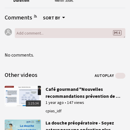
Duration
44min 35sec
Comments
SORT BY
No comments.
Other videos
AUTOPLAY
Café gourmand "Nouvelles
recommandations prévention de la
1 year ago
•
147 views
transmission par voie respiratoire",
1:25:34
19 décembre 2024
cpias_idf
La douche préopératoire - Soyez