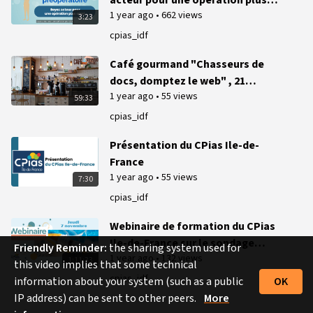
acteur pour une opération plus
1 year ago
•
662 views
sûre !
3:23
cpias_idf
Café gourmand "Chasseurs de
docs, domptez le web" , 21
1 year ago
•
55 views
novembre 2024
59:33
cpias_idf
Présentation du CPias Ile-de-
France
1 year ago
•
55 views
7:30
cpias_idf
Webinaire de formation du CPias
Ile-de-France sur le sondage
Friendly Reminder:
the sharing system used for
1 year ago
•
132 views
vésical - 7 novembre 2024
1:11:33
this video implies that some technical
cpias_idf
information about your system (such as a public
OK
IP address) can be sent to other peers.
More