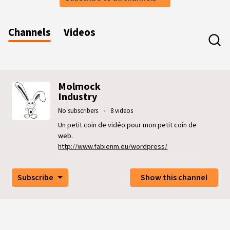
Channels
Videos
Video channels
Molmock
Industry
No subscribers
8 videos
Un petit coin de vidéo pour mon petit coin de
web.
http://www.fabienm.eu/wordpress/
Subscribe
Show this channel