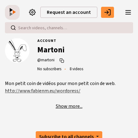
Skip to main content
Request an account
ACCOUNT
Martoni
@martoni
No subscribers
8 videos
Mon petit coin de vidéos pour mon petit coin de web.
http://www.fabienm.eu/wordpress/
Show more...
Subscribe to all channels